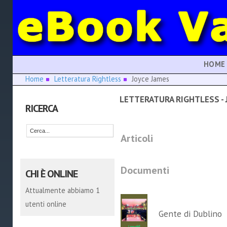
HOME
Home
Letteratura Rightless
Joyce James
LETTERATURA RIGHTLESS - 
RICERCA
Articoli
Documenti
CHI È ONLINE
Attualmente abbiamo 1
utenti online
Gente di Dublino