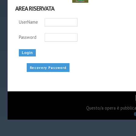
AREA RISERVATA
UserName
Password
Recovery Password
Questo/a opera è pubblic
©