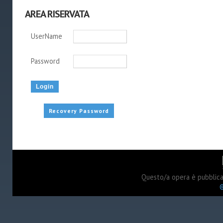
AREA RISERVATA
UserName
Password
Recovery Password
Questo/a opera è pubblic
©