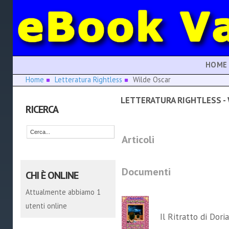
HOME
Home
Letteratura Rightless
Wilde Oscar
LETTERATURA RIGHTLESS -
RICERCA
Articoli
Documenti
CHI È ONLINE
Attualmente abbiamo 1
utenti online
Il Ritratto di Dori