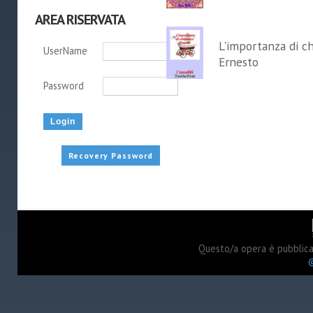
AREA RISERVATA
L'importanza di c
UserName
Ernesto
Password
Recovery Password
Questo/a opera è pubblic
©