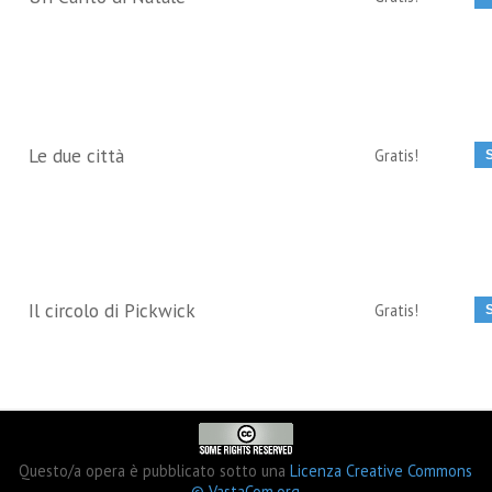
Le due città
Gratis!
Il circolo di Pickwick
Gratis!
Questo/a opera è pubblicato sotto una
Licenza Creative Commons
© VastaCom.org