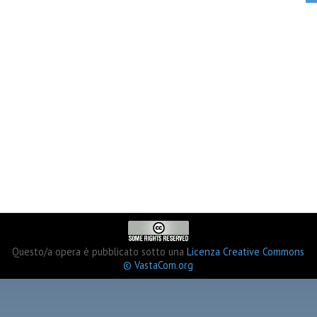
Questo/a opera è pubblicato sotto una
Licenza Creative Commons
© VastaCom.org