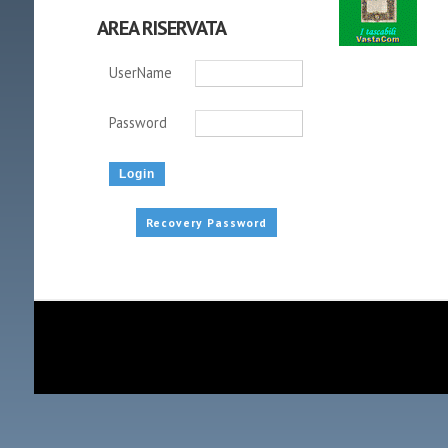
AREA RISERVATA
UserName
Password
Recovery Password