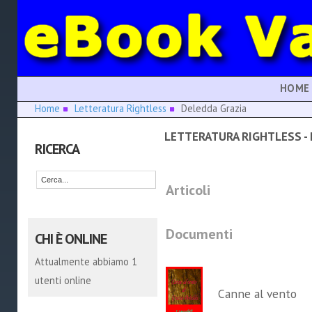
HOME
Home
Letteratura Rightless
Deledda Grazia
LETTERATURA RIGHTLESS -
RICERCA
Articoli
Documenti
CHI È ONLINE
Attualmente abbiamo 1
utenti online
Canne al vento