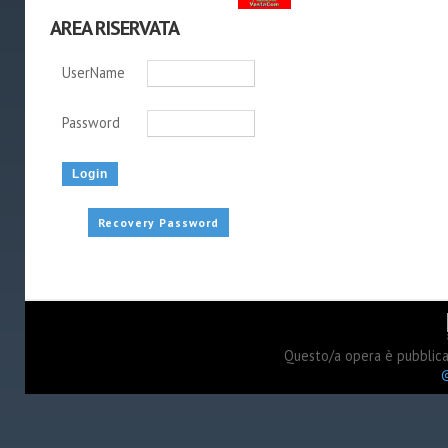
AREA RISERVATA
UserName
Password
Recovery Password
Questo/a opera è pubblic
©