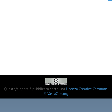
Questo/a opera è pubblicato sotto una
Licenza Creative Commons
© VastaCom.org