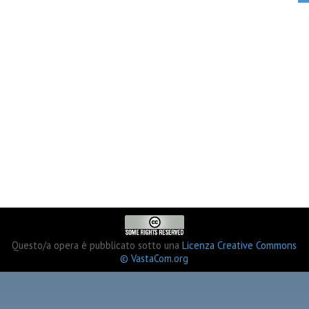
Questo/a opera è pubblicato sotto una
Licenza Creative Commons
© VastaCom.org