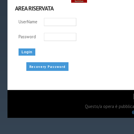
AREA RISERVATA
UserName
Password
Recovery Password
Questo/a opera è pubblic
©