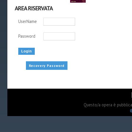
AREA RISERVATA
UserName
Password
Recovery Password
Questo/a opera è pubblic
©