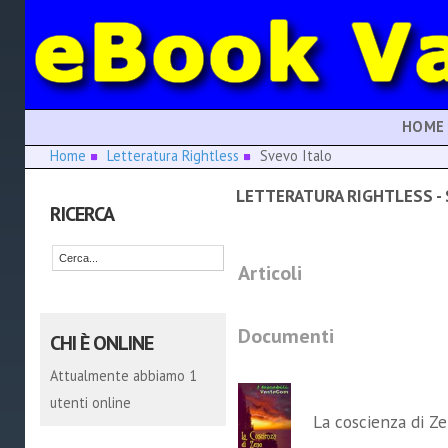
HOME
Home
Letteratura Rightless
Svevo Italo
LETTERATURA RIGHTLESS - 
RICERCA
Articoli
Documenti
CHI È ONLINE
Attualmente abbiamo 1
utenti online
La coscienza di Z