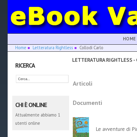
HOME
Home
Letteratura Rightless
Collodi Carlo
LETTERATURA RIGHTLESS - 
RICERCA
Articoli
Documenti
CHI È ONLINE
Attualmente abbiamo 1
utenti online
Le avventure di P