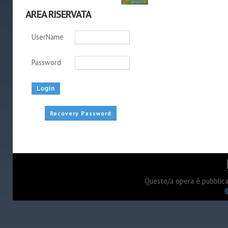
AREA RISERVATA
UserName
Password
Recovery Password
Questo/a opera è pubblic
©