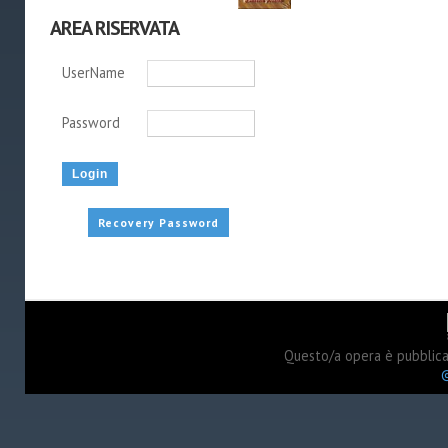
AREA RISERVATA
UserName
Password
Recovery Password
Questo/a opera è pubblic
©