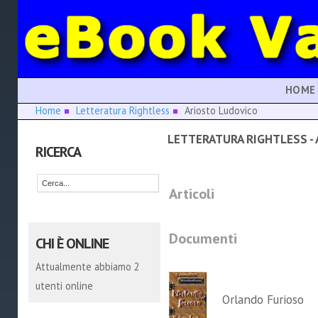
HOME
Home
Letteratura Rightless
Ariosto Ludovico
LETTERATURA RIGHTLESS -
RICERCA
Articoli
Documenti
CHI È ONLINE
Attualmente abbiamo 2
utenti online
Orlando Furioso