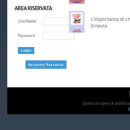
AREA RISERVATA
L'importanza di c
UserName
Ernesto
Password
Recovery Password
Questo/a opera è pubblic
©