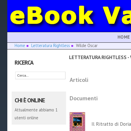
HOME
Home
Letteratura Rightless
Wilde Oscar
LETTERATURA RIGHTLESS -
RICERCA
Articoli
Documenti
CHI È ONLINE
Attualmente abbiamo 1
utenti online
Il Ritratto di Dori